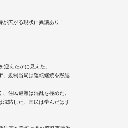
持が広がる現状に異議あり！
焉を迎えたかに見えた。
ず、規制当局は運転継続を黙認
く、住民避難は混乱を極めた。
は沈黙した。国民は学んだはず