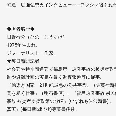
補遺 広瀬弘忠氏インタビュー ――フクシマ後も変
◆著者略歴◆
日野行介（ひの・こうすけ）
1975年生まれ。
ジャーナリスト・作家。
元毎日新聞記者。
社会部や特別報道部で福島第一原発事故の被災者政
制や避難計画の実相を暴く調査報道等に従事。
『除染と国家 21世紀最悪の公共事業』（集英社新
闇を暴く仕事』（明石書店）、『福島原発事故 県
事故 被災者支援政策の欺瞞』(いずれも岩波新書) 
真実』(毎日新聞出版)等著書多数。