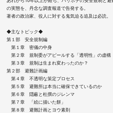
あれから10年以上が経ち、ハリボテの安全規制と避
の実態を、丹念な調査報道で告発する。
著者の政治家、役人に対する鬼気迫る追及は必読。
◆主なトピック◆
第１部 安全規制編
第１章 密儀の中身
第２章 規制委がアピールする「透明性」の虚構
第３章 規制は生まれ変わったのか？
第２部 避難計画編
第４章 不透明な策定プロセス
第５章 避難所は本当に確保できているのか
第６章 隠蔽と杜撰のジレンマ
第７章 「絵に描いた餅」
第８章 避難計画とヨウ素剤