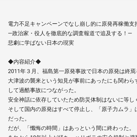
電力不足キャンペーンでなし崩し的に原発再稼働支
―政治家・役人を徹底的な調査報道で追及する！―
悲劇に学ばない日本の現実
◆内容紹介◆
2011年３月、福島第一原発事故で日本の原発は終
大津波の襲来という知見が事前にあったにも関わら
して過酷事故につながった。
安全神話に依存していたため防災体制はないに等し
そして国内の原発はすべて停止し、「原子力ムラ」
だった。
だが、「懺悔の時間」はあっという間に終わった。