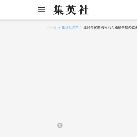
ホーム
集英社の本
原発再稼働 葬られた過酷事故の教