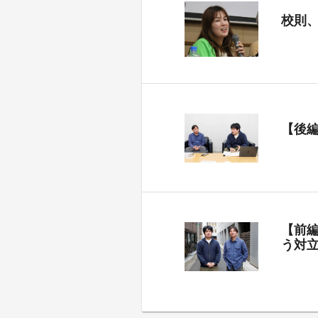
校則
【後
【前
う対