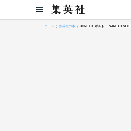
ホーム
集英社の本
BORUTO−ボルト− −NARUTO NEX