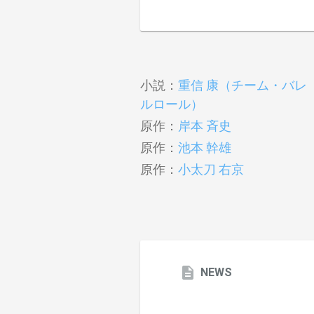
小説：
重信 康（チーム・バレ
ルロール）
原作：
岸本 斉史
原作：
池本 幹雄
原作：
小太刀 右京
NEWS