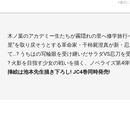
※書店
木ノ葉のアカデミー生たちが霧隠れの里へ修学旅行へ
里"を取り戻そうとする革命家・干柿屍澄真が新・
て…? うちはの写輪眼を受け継いだサラダVS忍刀を
? 火影を目指す少女の戦いを描く、ノベライズ第4弾
挿絵は池本先生描き下ろし! JC4巻同時発売!