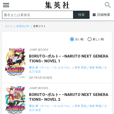
詳細検索
ホーム
集英社の本
全巻リスト
古い順
新しい順
JUMP jBOOKS
BORUTO−ボルト− −NARUTO NEXT GENERA
TIONS− NOVEL 1
重信 康（チーム・バレルロール）
／
岸本 斉史
／
池本 幹雄
／
小
太刀 右京
2017年5月2日発売
JUMP jBOOKS
BORUTO−ボルト− −NARUTO NEXT GENERA
TIONS− NOVEL 2
重信 康（チーム・バレルロール）
／
岸本 斉史
／
池本 幹雄
／
小
太刀 右京