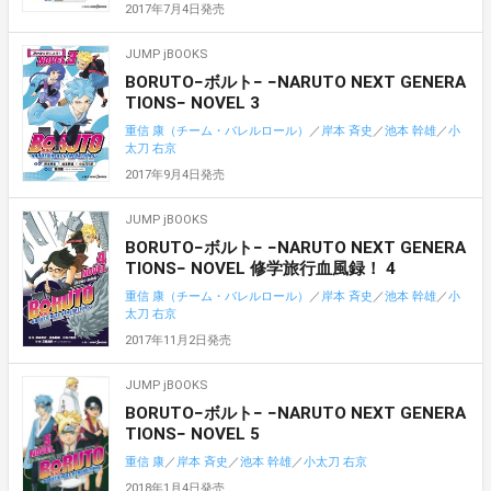
2017年7月4日発売
JUMP jBOOKS
BORUTO−ボルト− −NARUTO NEXT GENERA
TIONS− NOVEL 3
重信 康（チーム・バレルロール）
／
岸本 斉史
／
池本 幹雄
／
小
太刀 右京
2017年9月4日発売
JUMP jBOOKS
BORUTO−ボルト− −NARUTO NEXT GENERA
TIONS− NOVEL 修学旅行血風録！ 4
重信 康（チーム・バレルロール）
／
岸本 斉史
／
池本 幹雄
／
小
太刀 右京
2017年11月2日発売
JUMP jBOOKS
BORUTO−ボルト− −NARUTO NEXT GENERA
TIONS− NOVEL 5
重信 康
／
岸本 斉史
／
池本 幹雄
／
小太刀 右京
2018年1月4日発売