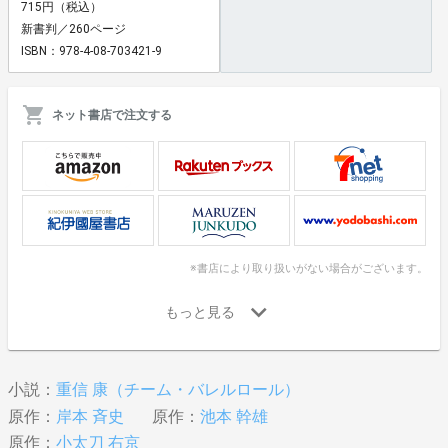
715円（税込）
新書判／260ページ
ISBN：978-4-08-703421-9
ネット書店で注文する
※書店により取り扱いがない場合がございます。
小説：
重信 康（チーム・バレルロール）
原作：
岸本 斉史
原作：
池本 幹雄
原作：
小太刀 右京