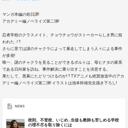
マンガ本編の前日譚!
アカデミー編ノベライズ第二弾!
忍者学校のクラスメイト、チョウチョウがストーカーらしき男に狙
われた…! ?
さらに里では謎のチャクラによって暴走してしまう人々による事件
が多発!
唯一、謎のチャクラを見ることができるボルトは、母ヒナタの家系
である日向家を訪ね、事件解決に乗り出すことを決意する。
果たして、黒幕にたどりつけるのか! ? TVアニメも絶賛放送中のアカ
デミー編ノベライズ第二弾! イラストは池本幹雄先生描き下ろし!
NEWS
校則、不登校、いじめ…生徒も教師も苦しめる学校
の理不尽を取り除くには