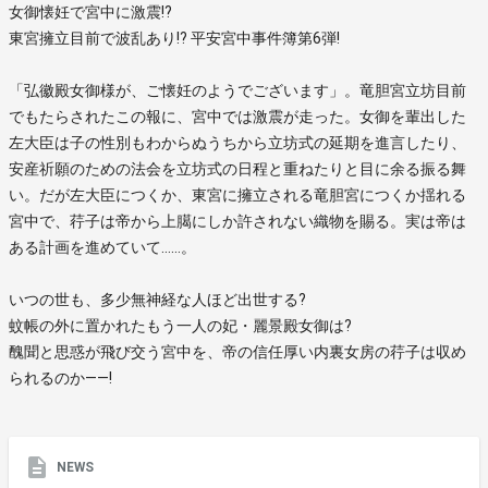
女御懐妊で宮中に激震!?
東宮擁立目前で波乱あり!? 平安宮中事件簿第6弾!
「弘徽殿女御様が、ご懐妊のようでございます」。竜胆宮立坊目前
でもたらされたこの報に、宮中では激震が走った。女御を輩出した
左大臣は子の性別もわからぬうちから立坊式の延期を進言したり、
安産祈願のための法会を立坊式の日程と重ねたりと目に余る振る舞
い。だが左大臣につくか、東宮に擁立される竜胆宮につくか揺れる
宮中で、荇子は帝から上臈にしか許されない織物を賜る。実は帝は
ある計画を進めていて……。
いつの世も、多少無神経な人ほど出世する?
蚊帳の外に置かれたもう一人の妃・麗景殿女御は?
醜聞と思惑が飛び交う宮中を、帝の信任厚い内裏女房の荇子は収め
られるのか――!
NEWS