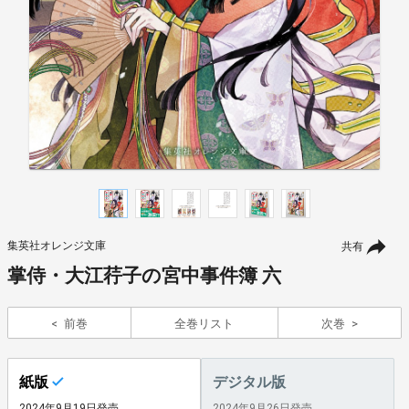
集英社オレンジ文庫
共有
掌侍・大江荇子の宮中事件簿 六
前巻
全巻リスト
次巻
紙版
デジタル版
2024年9月19日発売
2024年9月26日発売