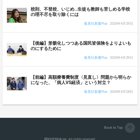
校則、不登校、いじめ…生徒も教師も苦しめる学校
の理不尽を取り除くには
集英社新書Plus
2026年4月29日
【後編】形骸化しつつある国民皆保険をよりよいも
のにするために
集英社新書Plus
2026年4月29日
【前編】高額療養費制度〈見直し〉問題から明らか
になった、「病人VS経済」という対立？
集英社新書Plus
2026年4月28日
arrow_upward
Back to Top
©
SHUEISHA inc.
All rights reserved.