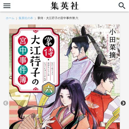
ホーム
集英社の本
掌侍・大江荇子の宮中事件簿 六