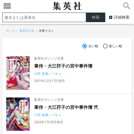
詳細検索
ホーム
集英社の本
全巻リスト
古い順
新しい順
集英社オレンジ文庫
掌侍・大江荇子の宮中事件簿
小田 菜摘
／
ペキォ
2021年12月17日発売
集英社オレンジ文庫
掌侍・大江荇子の宮中事件簿 弐
小田 菜摘
／
ペキォ
2022年7月20日発売