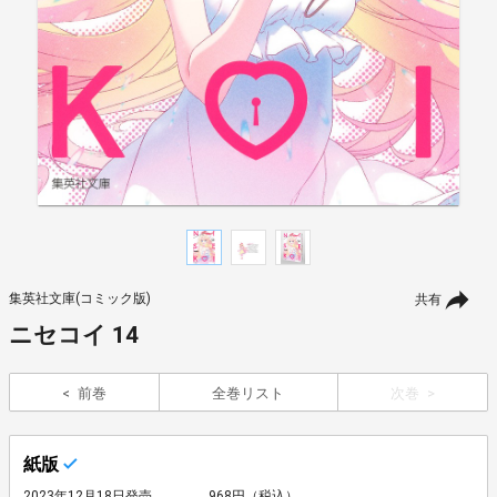
集英社文庫(コミック版)
共有
ニセコイ 14
前巻
全巻リスト
次巻
紙版
2023年12月18日発売
968円（税込）