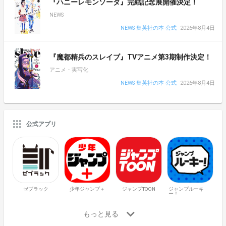
『ハニーレモンソーダ』完結記念展開催決定！
NEWS
NEWS 集英社の本 公式
2026年8月4日
『魔都精兵のスレイブ』TVアニメ第3期制作決定！
アニメ・実写化
NEWS 集英社の本 公式
2026年8月4日
公式アプリ
ゼブラック
少年ジャンプ＋
ジャンプTOON
ジャンプルーキ
ー！