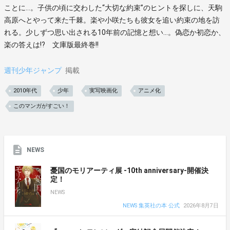
ことに…。子供の頃に交わした“大切な約束”のヒントを探しに、天駒
高原へとやって来た千棘。楽や小咲たちも彼女を追い約束の地を訪
れる。少しずつ思い出される10年前の記憶と想い…。偽恋か初恋か、
楽の答えは!? 文庫版最終巻!!
週刊少年ジャンプ
掲載
2010年代
少年
実写映画化
アニメ化
このマンガがすごい！
NEWS
憂国のモリアーティ展 -10th anniversary-開催決
定！
NEWS
NEWS 集英社の本 公式
2026年8月7日