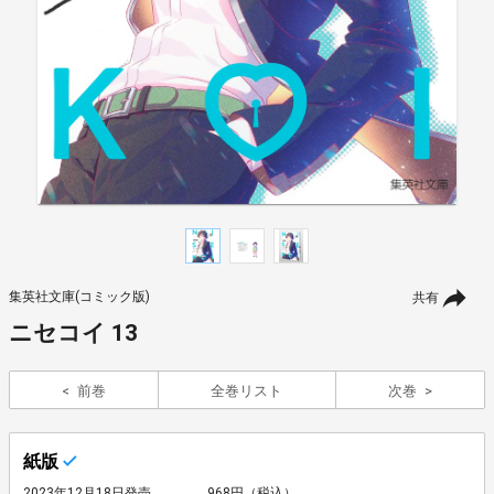
集英社文庫(コミック版)
共有
ニセコイ 13
前巻
全巻リスト
次巻
紙版
2023年12月18日発売
968円（税込）