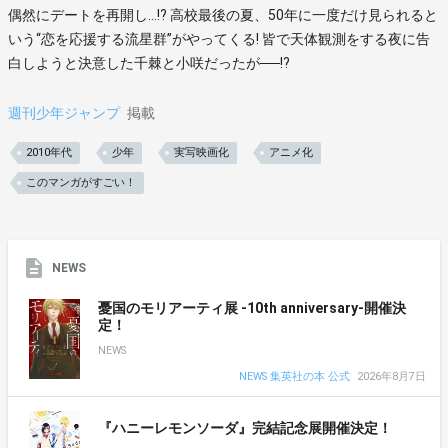
偶然にデートを再開し…!? 高校最後の夏、50年に一度だけ見られると
いう“恋を応援する流星群”がやってくる! 皆で天体観測をする夜に告
白しようと決意した千棘と小咲だったが──!?
週刊少年ジャンプ
掲載
2010年代
少年
実写映画化
アニメ化
このマンガがすごい！
NEWS
憂国のモリアーティ展 -10th anniversary-開催決
定！
NEWS
NEWS 集英社の本 公式
2026年8月7日
『ハニーレモンソーダ』完結記念展開催決定！