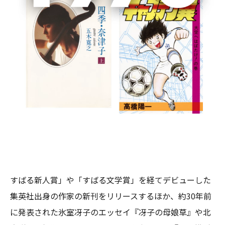
ポケットに入るサイズの文庫本は、実は日本にしかない
メディア。持ち運びしやすいコンパクトさは、電子書籍
が台頭してきた今も根強い人気を誇っています。若い世
代を中心に、名作を広く廉価で読んでもらいたいという
思いからスタートした「集英社文庫」は、2022年５月で
創刊45年を迎えました。長年読み継がれているクラシッ
クの名作から人気作家の新刊や話題の映画・ドラマの原
作まで、幅広いラインナップを擁しています。
2022年５月から2023年４月までの創刊45周年の記念イ
ヤーには、毎月さまざまなキャンペーンを展開。「小説
すばる新人賞」や「すばる文学賞」を経てデビューした
集英社出身の作家の新刊をリリースするほか、約30年前
に発表された氷室冴子のエッセイ『冴子の母娘草』や北