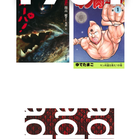
第66回毎日芸術賞受賞
『虚史のリズム』奥泉光