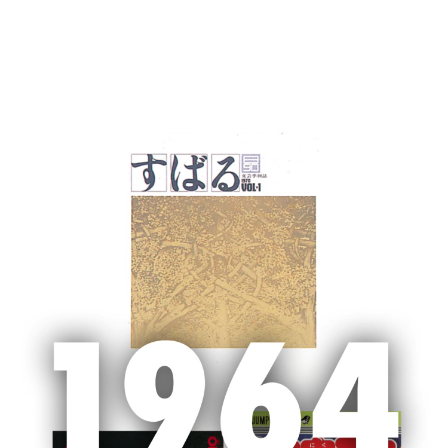
MENU
ホーム
集英社 ピックアップ
集英社刊 2025年文学賞受賞作品紹介
2026.01.15
シェア
集英社刊 2025年文学賞受賞作品紹
介
集英社の刊行作品は、2025年にも数々の文学賞の栄誉に
輝きました。作家の執筆活動に伴走し、受賞の喜びを共
にした担当編集者の言葉で、5作品をご紹介します。（受
賞発表順）。