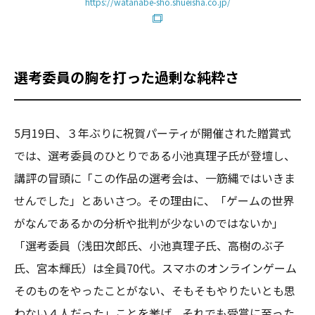
https://watanabe-sho.shueisha.co.jp/
選考委員の胸を打った過剰な純粋さ
5月19日、３年ぶりに祝賀パーティが開催された贈賞式
では、選考委員のひとりである小池真理子氏が登壇し、
講評の冒頭に「この作品の選考会は、一筋縄ではいきま
せんでした」とあいさつ。その理由に、「ゲームの世界
がなんであるかの分析や批判が少ないのではないか」
「選考委員（浅田次郎氏、小池真理子氏、高樹のぶ子
氏、宮本輝氏）は全員70代。スマホのオンラインゲーム
そのものをやったことがない、そもそもやりたいとも思
わない４人だった」ことを挙げ、それでも受賞に至った