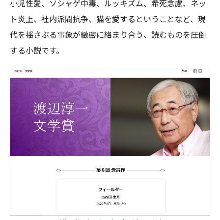
小児性愛、ソシャゲ中毒、ルッキズム、希死念慮、ネッ
ト炎上、社内派閥抗争、猫を愛するということなど、現
代を揺さぶる事象が緻密に絡まり合う、読むものを圧倒
する小説です。