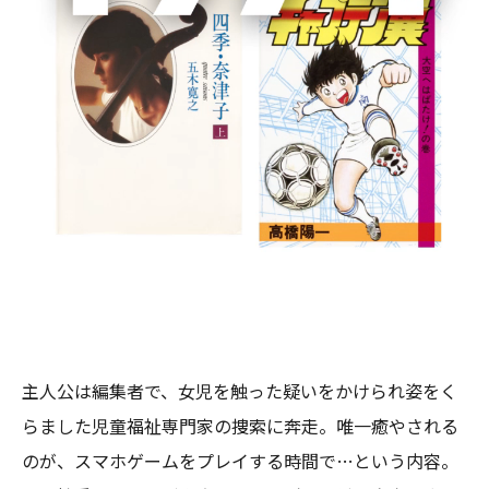
昭和・平成を代表する作家であり、豊富で多彩な作品世
界を多岐にわたり生み出した渡辺淳一氏の功績をたたえ
る渡辺淳一文学賞。「純文学・大衆文学の枠を超えた、
人間心理に深く迫る豊潤な物語性をもった小説作品」に
与えられる賞で、過去には川上未映子氏の『あこがれ』
（第１回）、平野啓一郎氏の『マチネの終わりに』(第２
回)、千早茜氏の『透明な夜の香り』(第６回)など、文学
の香り濃いさまざまなジャンルの作品が受賞していま
す。
第８回の受賞作は、古谷田奈月氏の『フィールダー』。
主人公は編集者で、女児を触った疑いをかけられ姿をく
らました児童福祉専門家の捜索に奔走。唯一癒やされる
のが、スマホゲームをプレイする時間で…という内容。