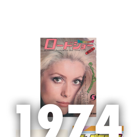
MENU
ホーム
集英社 ピックアップ
荒木飛呂彦氏が全カバーイラスト描き下
ろし。アジア全域の共通歴史財産となる、集英社創業95周年記念企画『ア
ジア人物史』
2022.11.18
シェア
荒木飛呂彦氏が全カバーイラスト描き
下ろし。アジア全域の共通歴史財産と
なる、集英社創業95周年記念企画
『アジア人物史』
歴史を人物で切り取る新しい挑戦