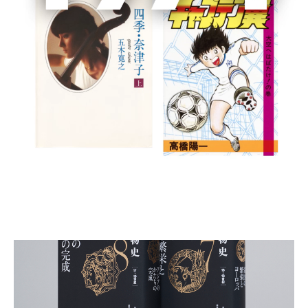
2022年12月から刊行される全12巻の『アジア人物史』
は、集英社の創業95周年記念企画として、2007年から構
想が練られてきた一大プロジェクト。アジア地域の古代
から21世紀までを網羅した、初の本格的なアジア通史で
す。総監修は姜尚中氏、編集委員には現代アジア史研究
の第一人者10名が名を連ねました。