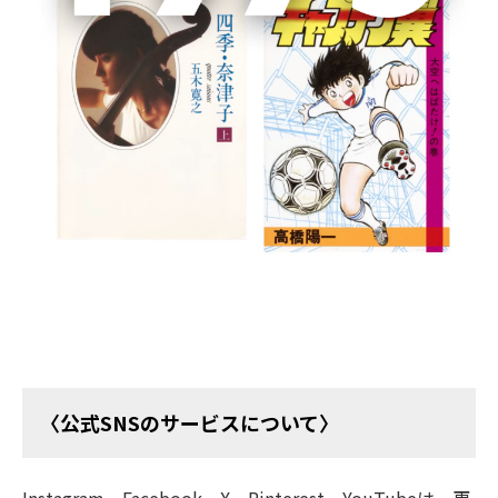
2014年3月にスタートした「OurAge」は、2025年12月7
日を最終更新日とし、2026年5月29日15時に全サービス
を終了いたしました。
「OurAge」の記事の一部は、集英社の50代女性向けの
Webサイト「
Webエクラ
」に移管されております。
今後は「Webエクラ」をご愛顧のほど、よろしくお願い
いたします。
〈公式SNSのサービスについて〉