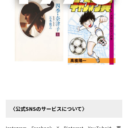
2014年3月にスタートした「OurAge」は、2025年12月7
日を最終更新日とし、2026年5月29日15時に全サービス
を終了いたしました。
「OurAge」の記事の一部は、集英社の50代女性向けの
Webサイト「
Webエクラ
」に移管されております。
今後は「Webエクラ」をご愛顧のほど、よろしくお願い
いたします。
〈公式SNSのサービスについて〉