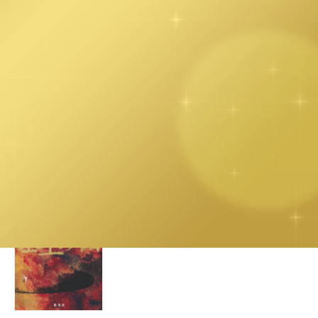
2022.01.31
龍幸伸・著『ダンダダン』が「全国書店
員が選んだおすすめコミック2022」で第
１位を受賞しました。10位内には『怪獣8
号』『アオのハコ』『SAKAMOTO DAY
S』『ウマ娘シンデレラグレイ』『逃げ上
手の若君』もランクイン！
2022.01.20
今村翔吾・著『塞王の楯』が第166回直木
三十五賞を受賞しました