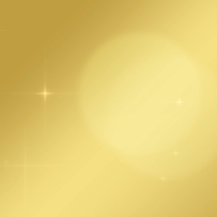
MENU
ホーム
ニュース一覧
ニュース一覧
RSS
すべて
メディア化
イベント・キャンペーン
2022.05.23
第51回(2022年度）日本漫画家協会賞にお
いて、野田サトル・著『ゴールデンカム
イ』が大賞を、タイザン５・著『タコピ
ーの原罪』がまんが王国とっとり賞を受
賞しました