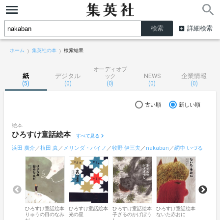
詳細検索
ホーム
集英社の本
検索結果
オーディオブ
紙
デジタル
NEWS
企業情報
ック
(5)
(0)
(0)
(0)
(0)
古い順
新しい順
絵本
ひろすけ童話絵本
すべて見る
浜田 廣介
／
植田 真
／
メリンダ・パイノ
／
牧野 伊三夫
／
nakaban
／
網中 いづる
ひろすけ童話絵本
ひろすけ童話絵本
ひろすけ童話絵本
ひろすけ童話絵本
ひろすけ
りゅうの目のなみ
光の星
子ざるのかげぼう
ないた赤おに
むく鳥の