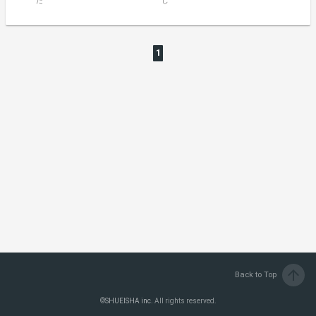
だ
し
1
arrow_upward
Back to Top
©
SHUEISHA inc.
All rights reserved.