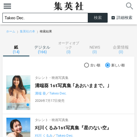
詳細検索
ホーム
集英社の本
検索結果
オーディオブ
紙
デジタル
NEWS
企業情報
ック
(14)
(166)
(0)
(0)
(0)
古い順
新しい順
タレント・映画写真集
溝端葵 1st写真集 ｢あおいままで。｣
溝端 葵
／
Takeo Dec.
2026年7月17日発売
タレント・映画写真集
刈川くるみ1st写真集『星のない空』
刈川 くるみ
／
Takeo Dec.