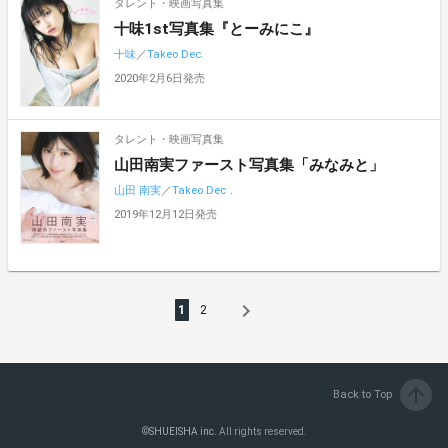
タレント・映画写真集
十味1st写真集『とーみにこ』
十味
／
Takeo Dec.
2020年2月6日発売
タレント・映画写真集
山田南実ファースト写真集「みなみと」
山田 南実
／
Takeo Dec．
2019年12月12日発売
navigate_next
1
2
arrow_upward
Back to Top
©
SHUEISHA inc.
All rights reserved.