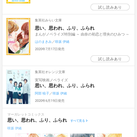
試し読みあり
集英社みらい文庫
思い、思われ、ふり、ふられ
まんがノベライズ特別編 ～ 由奈の初恋と理央のひみつ ～
はのまきみ
／
咲坂 伊緒
2020年7月17日発売
試し読みあり
集英社オレンジ文庫
実写映画ノベライズ
思い、思われ、ふり、ふられ
阿部 暁子
／
咲坂 伊緒
2020年6月19日発売
マーガレットコミックス
思い、思われ、ふり、ふられ
すべて見る
咲坂 伊緒