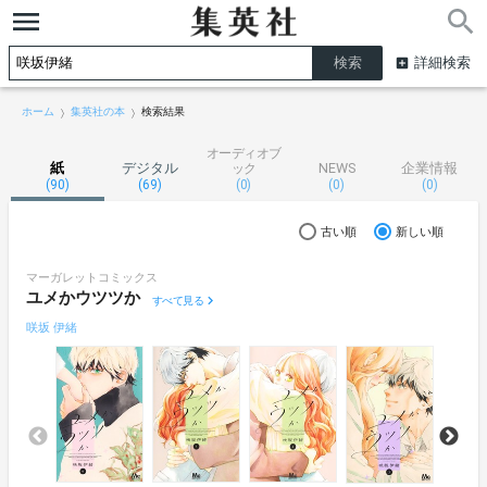
詳細検索
ホーム
集英社の本
検索結果
オーディオブ
紙
デジタル
NEWS
企業情報
ック
(90)
(69)
(0)
(0)
(0)
古い順
新しい順
マーガレットコミックス
ユメかウツツか
すべて見る
咲坂 伊緒