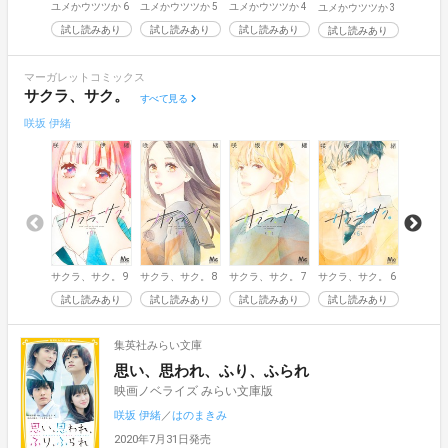
ユメかウツツか 6
ユメかウツツか 5
ユメかウツツか 4
ユメかウ
ユメかウツツか 3
試し読みあり
試し読みあり
試し読みあり
試し読
試し読みあり
マーガレットコミックス
サクラ、サク。
すべて見る
咲坂 伊緒
サクラ、サク。 9
サクラ、サク。 8
サクラ、サク。 7
サクラ、サク。 6
サクラ、
試し読みあり
試し読みあり
試し読みあり
試し読みあり
試し読
集英社みらい文庫
思い、思われ、ふり、ふられ
映画ノベライズ みらい文庫版
咲坂 伊緒
／
はのまきみ
2020年7月31日発売