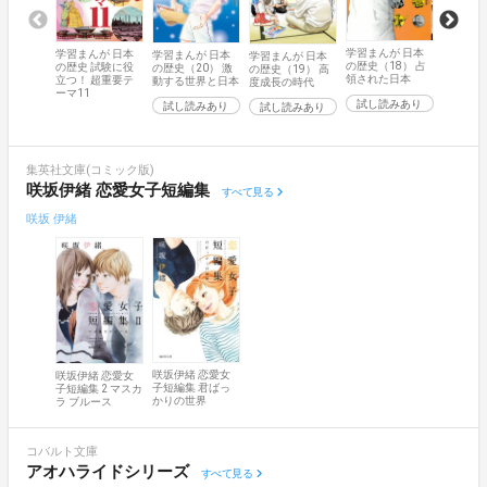
学習まんが 日本
学習まんが 日本
学習まんが 日本
学習まん
学習まんが 日本
の歴史（18） 占
の歴史 試験に役
の歴史（20） 激
の歴史（1
の歴史（19） 高
領された日本
立つ！ 超重要テ
動する世界と日本
二次世界
度成長の時代
ーマ11
試し読みあり
試し読みあり
試し読
試し読みあり
集英社文庫(コミック版)
咲坂伊緒 恋愛女子短編集
すべて見る
咲坂 伊緒
咲坂伊緒 恋愛女
咲坂伊緒 恋愛女
子短編集 君ばっ
子短編集 2 マスカ
かりの世界
ラ ブルース
コバルト文庫
アオハライドシリーズ
すべて見る