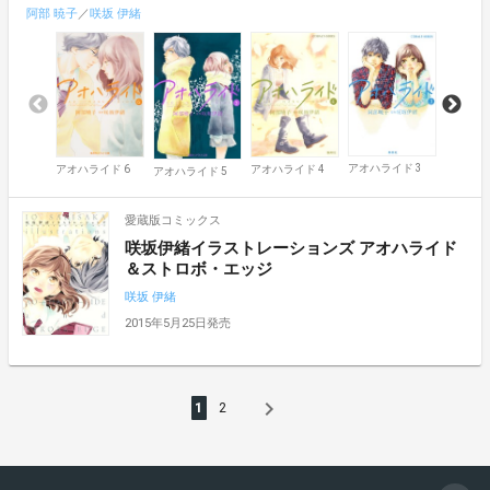
阿部 暁子
／
咲坂 伊緒
アオハライド 3
アオハライド 6
アオハライド 4
アオハラ
アオハライド 5
愛蔵版コミックス
咲坂伊緒イラストレーションズ アオハライド
＆ストロボ・エッジ
咲坂 伊緒
2015年5月25日発売
navigate_next
1
2