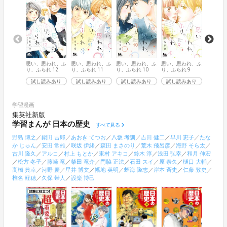
思い、思
思い、思われ、ふ
思い、思われ、ふ
思い、思われ、ふ
思い、思われ、ふ
り、ふら
り、ふられ 12
り、ふられ 11
り、ふられ 10
り、ふられ 9
試し読
試し読みあり
試し読みあり
試し読みあり
試し読みあり
学習漫画
集英社新版
学習まんが 日本の歴史
すべて見る
野島 博之
／
鍋田 吉郎
／
あおき てつお
／
八坂 考訓
／
吉田 健二
／
早川 恵子
／
たな
か じゅん
／
安田 常雄
／
咲坂 伊緒
／
森田 まさのり
／
荒木 飛呂彦
／
海野 そら太
／
古川 隆久
／
アルコ
／
村上 もとか
／
東村 アキコ
／
鈴木 淳
／
浅田 弘幸
／
和月 伸宏
／
松方 冬子
／
藤崎 竜
／
柴田 竜介
／
門脇 正法
／
石田 スイ
／
原 泰久
／
樋口 大輔
／
高橋 典幸
／
河野 慶
／
星井 博文
／
幡地 英明
／
蛭海 隆志
／
岸本 斉史
／
仁藤 敦史
／
椎名 軽穂
／
久保 帯人
／
設楽 博己