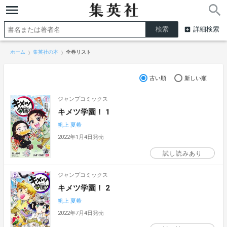
詳細検索
ホーム
集英社の本
全巻リスト
古い順
新しい順
ジャンプコミックス
キメツ学園！ 1
帆上 夏希
2022年1月4日発売
試し読みあり
ジャンプコミックス
キメツ学園！ 2
帆上 夏希
2022年7月4日発売