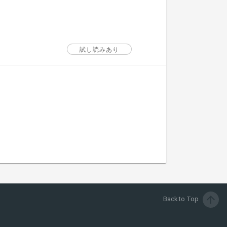
試し読みあり
arrow_upward
Back to Top