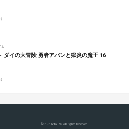
売）
AL
 ダイの大冒険 勇者アバンと獄炎の魔王 16
売）
©
SHUEISHA inc.
All rights reserved.