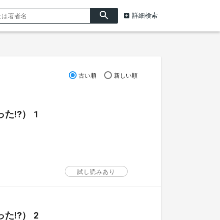
詳細検索
古い順
新しい順
!?） 1
試し読みあり
!?） 2