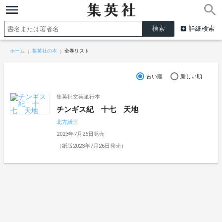
詳細検索
ホーム
集英社の本
全巻リスト
古い順
新しい順
集英社文芸単行本
チンギス紀 十七 天地
北方謙三
2023年7月26日発売
（紙版2023年7月26日発売）