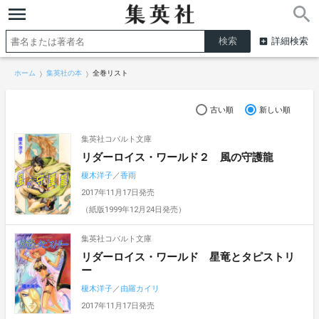
詳細検索
ホーム
集英社の本
全巻リスト
古い順
新しい順
集英社コバルト文庫
リダーロイス・ワールド２ 風の守護龍
榎木洋子
／
香雨
2017年11月17日発売
（紙版1999年12月24日発売）
集英社コバルト文庫
リダーロイス・ワールド 星竜とタピストリ
ー
榎木洋子
／
由羅カイリ
2017年11月17日発売