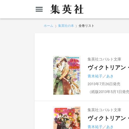
ホーム
集英社の本
全巻リスト
集英社コバルト文庫
ヴィクトリアン
青木祐子
／
あき
2013年7月26日発売
（紙版2013年5月1日発
集英社コバルト文庫
ヴィクトリアン
青木祐子
／
あき