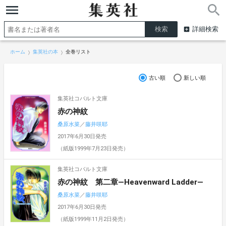
詳細検索
ホーム
集英社の本
全巻リスト
古い順
新しい順
集英社コバルト文庫
赤の神紋
桑原水菜
／
藤井咲耶
2017年6月30日発売
（紙版1999年7月23日発売）
集英社コバルト文庫
赤の神紋 第二章―Heavenward Ladder―
桑原水菜
／
藤井咲耶
2017年6月30日発売
（紙版1999年11月2日発売）