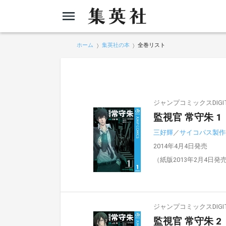
ホーム
集英社の本
全巻リスト
ジャンプコミックスDIGIT
監視官 常守朱 1
三好輝
／
サイコパス製作
2014年4月4日発売
（紙版2013年2月4日発
ジャンプコミックスDIGIT
監視官 常守朱 2