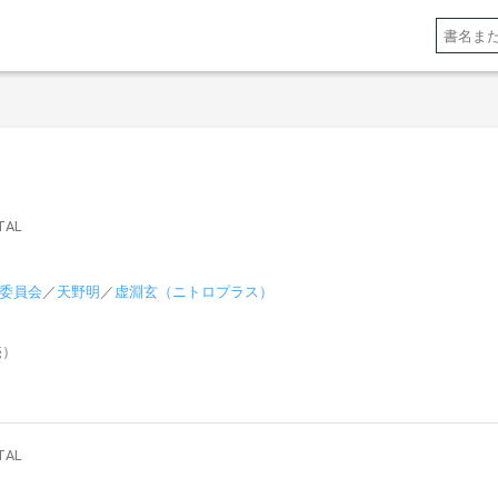
AL
委員会
／
天野明
／
虚淵玄（ニトロプラス）
売）
AL