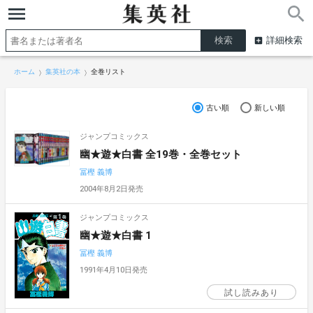
詳細検索
ホーム
集英社の本
全巻リスト
古い順
新しい順
ジャンプコミックス
幽★遊★白書 全19巻・全巻セット
冨樫 義博
2004年8月2日発売
ジャンプコミックス
幽★遊★白書 1
冨樫 義博
1991年4月10日発売
試し読みあり