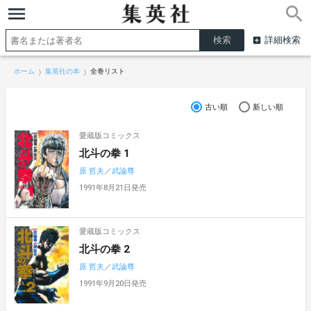
詳細検索
ホーム
集英社の本
全巻リスト
古い順
新しい順
愛蔵版コミックス
北斗の拳 1
原 哲夫
／
武論尊
1991年8月21日発売
愛蔵版コミックス
北斗の拳 2
原 哲夫
／
武論尊
1991年9月20日発売