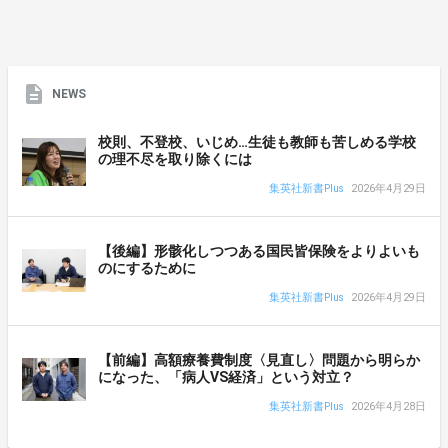
NEWS
校則、不登校、いじめ…生徒も教師も苦しめる学校
の理不尽を取り除くには
集英社新書Plus
2026年4月29日
【後編】形骸化しつつある国民皆保険をよりよいも
のにするために
集英社新書Plus
2026年4月29日
【前編】高額療養費制度〈見直し〉問題から明らか
になった、「病人VS経済」という対立？
集英社新書Plus
2026年4月28日