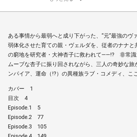
ある事情から最弱へと成り下がった、“元”最強のヴ
弱体化させた育ての親・ヴェルダを、従者のナナと
の窮地を研究者・大神杏子に救われて――!? 非常
ムーブな杏子に振り回されながら、三人の奇妙な旅
ンパイア、運命（!?）の異種族ラブ・コメディ、こ
カバー 1
目次 4
Episode.1 5
Episode.2 77
Episode.3 105
Episode.4 149