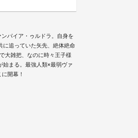
ァンパイア・ゥルドラ。自身を
共に追っていた矢先、絶体絶命
識で大雑把、なのに時々王子様
が始まる。最強人類×最弱ヴァ
こに開幕！