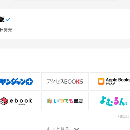
版
5日発売
※書店