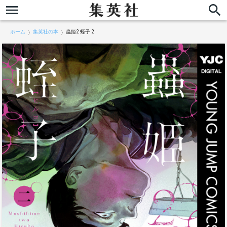
ホーム
集英社の本
蟲姫2 蛭子 2