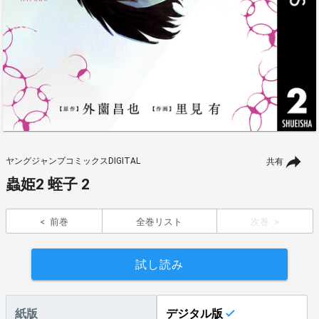
ヤングジャンプコミックスDIGITAL
共有
蟲姫2 蛭子 2
前巻
全巻リスト
次巻
試し読み
紙版
デジタル版