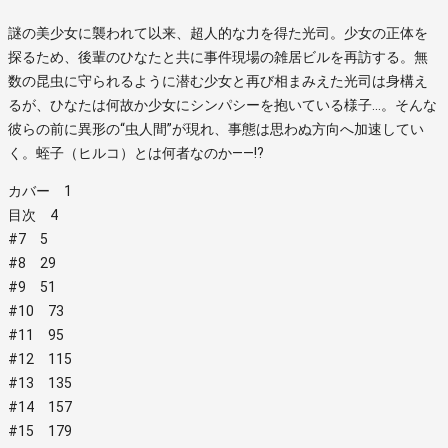
謎の美少女に襲われて以来、超人的な力を得た光司。少女の正体を
探るため、後輩のひなたと共に事件現場の雑居ビルを再訪する。無
数の昆虫に守られるように潜む少女と再び相まみえた光司は身構え
るが、ひなたは何故か少女にシンパシーを抱いている様子…。そんな
彼らの前に異形の“虫人間”が現れ、事態は思わぬ方向へ加速してい
く。蛭子（ヒルコ）とは何者なのか――!?
カバー 1
目次 4
#7 5
#8 29
#9 51
#10 73
#11 95
#12 115
#13 135
#14 157
#15 179