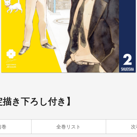
定描き下ろし付き】
前巻
全巻リスト
次