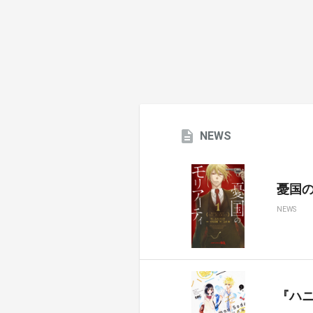
NEWS
憂国のモ
NEWS
『ハ