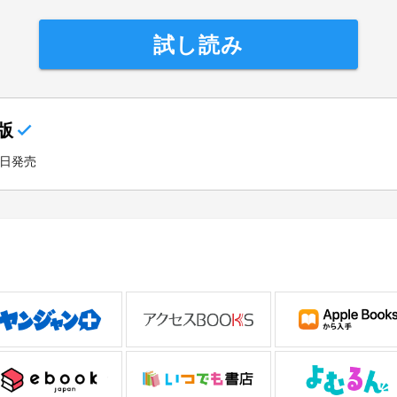
試し読み
版
5日発売