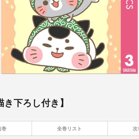
【描き下ろし付き】
前巻
全巻リスト
次