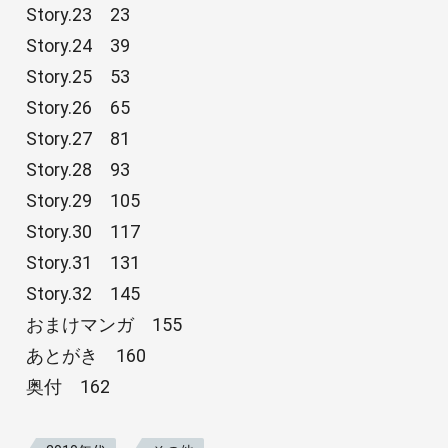
Story.23 23
Story.24 39
Story.25 53
Story.26 65
Story.27 81
Story.28 93
Story.29 105
Story.30 117
Story.31 131
Story.32 145
おまけマンガ 155
あとがき 160
奥付 162