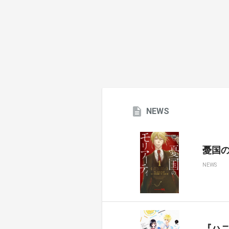
NEWS
憂国のモ
NEWS
『ハ