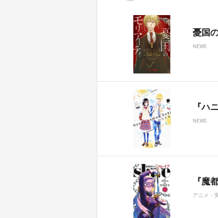
憂国のモ
NEWS
『ハ
NEWS
『魔都
アニメ・