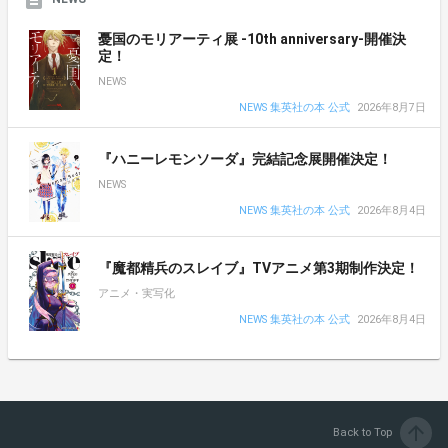
憂国のモリアーティ展 -10th anniversary-開催決
定！
NEWS
NEWS 集英社の本 公式
2026年8月7日
『ハニーレモンソーダ』完結記念展開催決定！
NEWS
NEWS 集英社の本 公式
2026年8月4日
『魔都精兵のスレイブ』TVアニメ第3期制作決定！
アニメ・実写化
NEWS 集英社の本 公式
2026年8月4日
arrow_upward
Back to Top