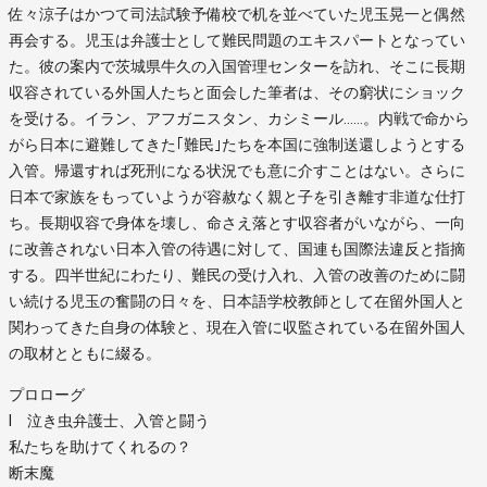
佐々涼子はかつて司法試験予備校で机を並べていた児玉晃一と偶然
再会する。児玉は弁護士として難民問題のエキスパートとなってい
た。彼の案内で茨城県牛久の入国管理センターを訪れ、そこに長期
収容されている外国人たちと面会した筆者は、その窮状にショック
を受ける。イラン、アフガニスタン、カシミール……。内戦で命から
がら日本に避難してきた｢難民｣たちを本国に強制送還しようとする
入管。帰還すれば死刑になる状況でも意に介すことはない。さらに
日本で家族をもっていようが容赦なく親と子を引き離す非道な仕打
ち。長期収容で身体を壊し、命さえ落とす収容者がいながら、一向
に改善されない日本入管の待遇に対して、国連も国際法違反と指摘
する。四半世紀にわたり、難民の受け入れ、入管の改善のために闘
い続ける児玉の奮闘の日々を、日本語学校教師として在留外国人と
関わってきた自身の体験と、現在入管に収監されている在留外国人
の取材とともに綴る。
プロローグ
I 泣き虫弁護士、入管と闘う
私たちを助けてくれるの？
断末魔