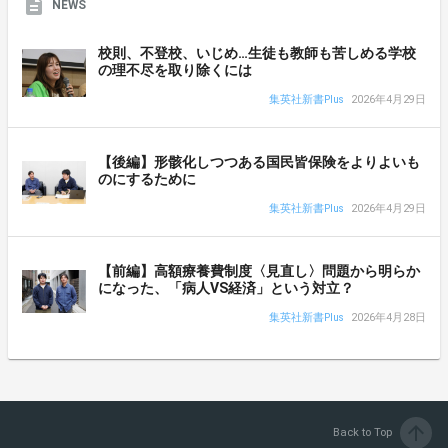
NEWS
校則、不登校、いじめ…生徒も教師も苦しめる学校
の理不尽を取り除くには
集英社新書Plus
2026年4月29日
【後編】形骸化しつつある国民皆保険をよりよいも
のにするために
集英社新書Plus
2026年4月29日
【前編】高額療養費制度〈見直し〉問題から明らか
になった、「病人VS経済」という対立？
集英社新書Plus
2026年4月28日
arrow_upward
Back to Top