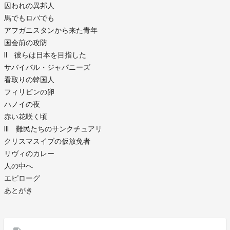
囚われの異邦人
馬でもロバでも
アフガニスタンから来た青年
国会前の攻防
II 彼らは日本を目指した
サバイバル・ジャパニーズ
看取りの韓国人
フィリピンの卵
ハノイの夜
赤い花咲く頃
III 難民たちのサンクチュアリ
クリスマスイブの仮放免者
リヴィのカレー
人の中へ
エピローグ
あとがき