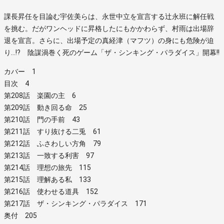
課長昇任を目論む宇佐美らは、永世中立を宣言する辻永班に解任戦
を挑む。だがワンヘッドに昇格したにもかかわらず、村雨は出場辞
退を宣言。さらに、出場予定の真経津（マフツ）の身にも危険が迫
り…!? 陰謀渦巻く死のゲーム「ザ・シンキング・パラダイス」開幕!!
カバー 1
目次 4
第208話 楽園の主 6
第209話 動き回る命 25
第210話 門の手前 43
第211話 すり抜ける二兎 61
第212話 ふさわしい方角 79
第213話 一致する利害 97
第214話 理想の旅先 115
第215話 理解ある私 133
第216話 使わせる道具 152
第217話 ザ・シンキング・パラダイス 171
奥付 205