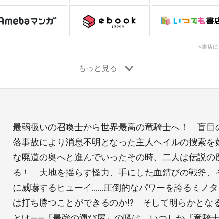
※書店
最弱扱いの召喚士から世界最高の竜騎士へ！ 盲目
落事故により消息不明となった主人ヘイルの捜索を
な廃道の奥へと進んでいったその時、二人は伝説の
る！ 大地を揺らす怪力、手にした血錆びの戦斧、
に威嚇するヒューイ……圧倒的なパワーを誇るミノ
は打ち勝つことができるのか!? そして明らかとな
とは――『最強の運び屋』の噂は、いつしか『竜騎士