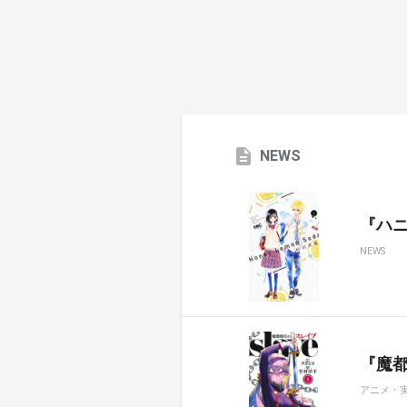
NEWS
『ハ
NEWS
『魔都
アニメ・