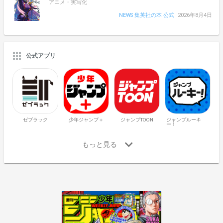
アニメ・実写化
NEWS 集英社の本 公式
2026年8月4日
公式アプリ
ゼブラック
少年ジャンプ＋
ジャンプTOON
ジャンプルーキ
ー！