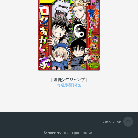
週刊少年ジャンプ
毎週月曜日発売
arrow_upward
Back to Top
©
SHUEISHA inc.
All rights reserved.