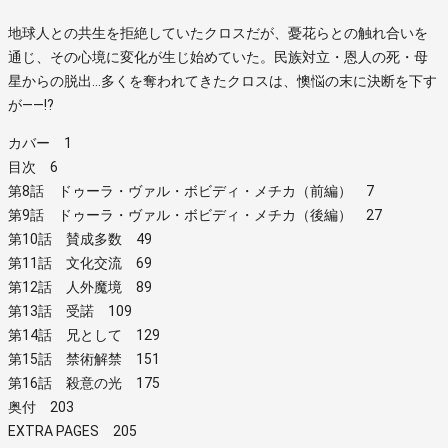
地球人との共生を拒絶していたクロスだが、憂花らとの触れ合いを
通じ、その心境に変化が生じ始めていた。民族対立・恩人の死・母
星からの脱出…多くを奪われてきたクロスは、懊悩の末に決断を下す
が――!?
カバー 1
目次 6
第8話 ドゥーラ・ヴァル・ボビディ・メチカ（前編） 7
第9話 ドゥーラ・ヴァル・ボビディ・メチカ（後編） 27
第10話 賛成多数 49
第11話 文化交流 69
第12話 人外魔境 89
第13話 受諾 109
第14話 兄として 129
第15話 禁術解禁 151
第16話 殺意の光 175
奥付 203
EXTRA PAGES 205