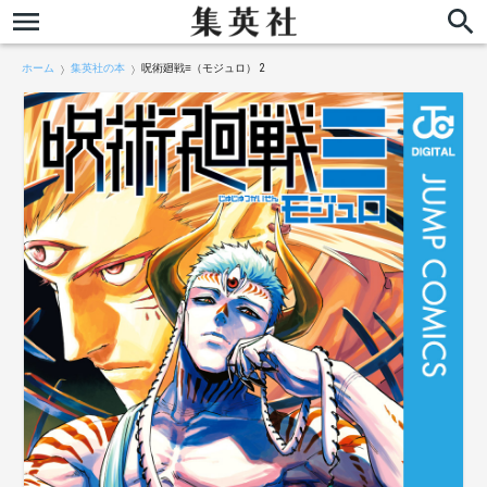
ホーム
集英社の本
呪術廻戦≡（モジュロ） 2