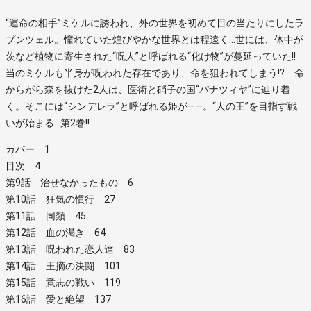
“運命の相手”ミケルに誘われ、外の世界を初めて目の当たりにしたラ
プンツェル。憧れていた煌びやかな世界とは程遠く…世には、体中が
茨など植物に寄生された“呪人”と呼ばれる“化け物”が蔓延っていた!!
当のミケルも半身が呪われた存在であり、命を狙われてしまう!? 命
からがら森を抜けた2人は、医術と硝子の国“パナツィヤ”に辿り着
く。そこには“シンデレラ”と呼ばれる姫が――。“人の王”を目指す戦
いが始まる…第2巻!!
カバー 1
目次 4
第9話 治せなかったもの 6
第10話 狂気の慣行 27
第11話 同類 45
第12話 血の渇き 64
第13話 呪われた恋人達 83
第14話 王摘の決闘 101
第15話 意志の戦い 119
第16話 愛と絶望 137