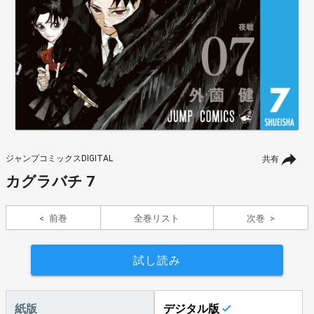
ジャンプコミックスDIGITAL
共有
カグラバチ 7
前巻
全巻リスト
次巻
試し読み
紙版
デジタル版