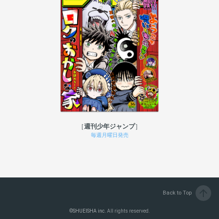
週刊少年ジャンプ
毎週月曜日発売
arrow_upward
Back to Top
©
SHUEISHA inc.
All rights reserved.