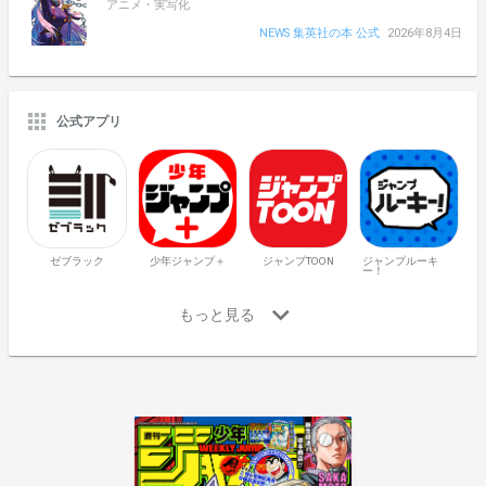
アニメ・実写化
NEWS 集英社の本 公式
2026年8月4日
公式アプリ
ゼブラック
少年ジャンプ＋
ジャンプTOON
ジャンプルーキ
ー！