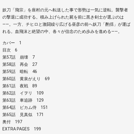
妖刀「飛宗」を座村の元へ転送した事で形勢は一気に逆転。襲撃者
の撃退に成功する。積み上げられた屍を前に黒き剣士が選ぶのは
――。一方、チヒロと激闘繰り広げる昼彦の前へ妖刀「酌揺」が運ば
れる。血飛沫と絶望の中、各々が信念のため歩みを進める――。
カバー 1
目次 6
第57話 崩壊 7
第58話 再会 27
第59話 暗転 46
第60話 黄泉がえり 69
第61話 夜戦 89
第62話 イヲリ 109
第63話 車追跡 129
第64話 ビカム侍 151
第65話 見真似 171
奥付 197
EXTRA PAGES 199