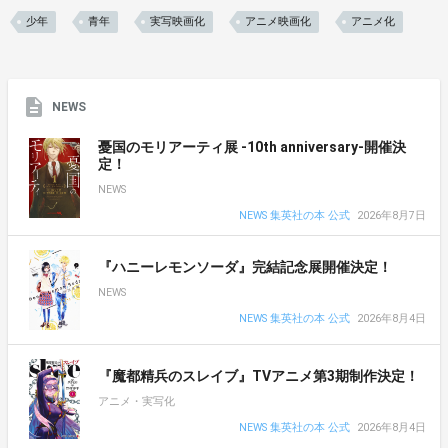
少年
青年
実写映画化
アニメ映画化
アニメ化
NEWS
憂国のモリアーティ展 -10th anniversary-開催決
定！
NEWS
NEWS 集英社の本 公式
2026年8月7日
『ハニーレモンソーダ』完結記念展開催決定！
NEWS
NEWS 集英社の本 公式
2026年8月4日
『魔都精兵のスレイブ』TVアニメ第3期制作決定！
アニメ・実写化
NEWS 集英社の本 公式
2026年8月4日