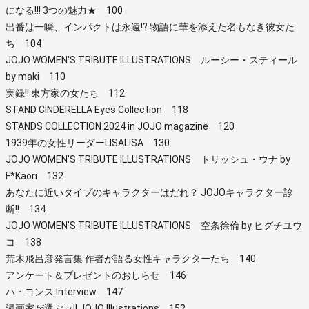
になる!!! 3つの魅力★ 100
出番は一瞬、インパクトは永遠!? 物語に華を添えた名もなき彼女た
ち 104
JOJO WOMEN'S TRIBUTE ILLUSTRATIONS ルーシー・スティール
by maki 110
実録!! 東方家の女たち 112
STAND CINDERELLA Eyes Collection 118
STANDS COLLECTION 2024 in JOJO magazine 120
1939年の女性リーダーLISALISA 130
JOJO WOMEN'S TRIBUTE ILLUSTRATIONS トリッシュ・ウナ by
F*Kaori 132
あなたに近いタイプのキャラクターはだれ？ JOJOキャラクター診
断!! 134
JOJO WOMEN'S TRIBUTE ILLUSTRATIONS 空条徐倫 by ヒグチユウ
コ 138
荒木飛呂彦発言集 作者が語る女性キャラクターたち 140
アンケート＆プレゼントのおしらせ 146
ハ・ヨンス Interview 147
漫画家が選ぶッ!! JOJO Illustrations 152