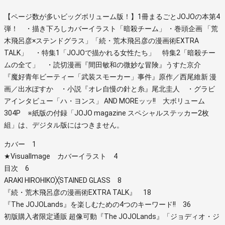
【ページ数が多いビッグボリューム版！】1冊まるごとJOJOの本第4
弾！ ・描き下ろしカバーイラスト「暗殺チーム」 ・巻頭企画 「荒
木飛呂彦×ステンドグラス」「続・荒木飛呂彦の漫画術EXTRA
TALK」 ・特集1「JOJOで描かれる女性たち」 特集2「暗殺チー
ムの全て」 ・読切漫画『間田敏和の微妙な冒険』うすた京介
『魔好青年ビーティー「武装スモーカー」事件』原作／西尾維新 漫
画／出水ぽすか ・小説『オレ自慢の針と糸』尾北圭人 ・グラビ
アインタビュー「ハ・ヨンス」 AND MOREッッ!! 大ボリューム
304P ※紙版の付録「JOJO magazine スペシャルステッカー2枚
組」は、デジタル版にはつきません。
カバー 1
★VisualImage カバーイラスト 4
目次 6
ARAKI HIROHIKO╳STAINED GLASS 8
『続・荒木飛呂彦の漫画術EXTRA TALK』 18
『The JOJOLands』を楽しむための4つのキーワード!! 36
初版購入者限定通販 超像可動『The JOJOLands』「ジョディオ・ジ