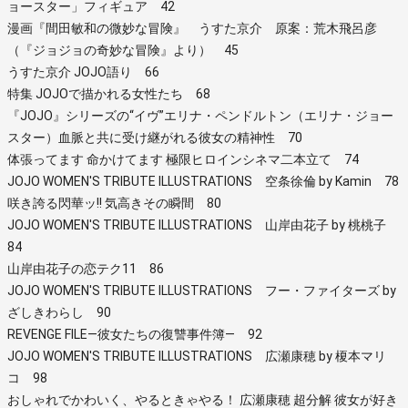
ョースター」フィギュア 42
漫画『間田敏和の微妙な冒険』 うすた京介 原案：荒木飛呂彦
（『ジョジョの奇妙な冒険』より） 45
うすた京介 JOJO語り 66
特集 JOJOで描かれる女性たち 68
『JOJO』シリーズの“イヴ”エリナ・ペンドルトン（エリナ・ジョー
スター）血脈と共に受け継がれる彼女の精神性 70
体張ってます 命かけてます 極限ヒロインシネマ二本立て 74
JOJO WOMEN'S TRIBUTE ILLUSTRATIONS 空条徐倫 by Kamin 78
咲き誇る閃華ッ!! 気高きその瞬間 80
JOJO WOMEN'S TRIBUTE ILLUSTRATIONS 山岸由花子 by 桃桃子
84
山岸由花子の恋テク11 86
JOJO WOMEN'S TRIBUTE ILLUSTRATIONS フー・ファイターズ by
ざしきわらし 90
REVENGE FILE―彼女たちの復讐事件簿― 92
JOJO WOMEN'S TRIBUTE ILLUSTRATIONS 広瀬康穂 by 榎本マリ
コ 98
おしゃれでかわいく、やるときゃやる！ 広瀬康穂 超分解 彼女が好き