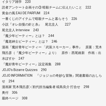
イタリア雑学 220
読者アンケート企画その③ 暗殺チームに伝えたいこと 222
黄金の風 EAU DE PARFUM 224
一番くじのアイテムで暗殺チームと暮らそう 226
小説『オレ自慢の針と糸』 尾北圭人 227
尾北圭人 Interview 243
『魔少年ビーティー』とは？ 244
『魔老紳士ビーティー』とは？ 246
漫画『魔好青年ビーティー 「武装スモーカー」事件』 原案：荒木
飛呂彦（『魔少年ビーティー』より） 原作：西尾維新 作画：出
水ぽすか 247
『魔好青年ビーティー』設定画集 288
JOJO's Bizarre Quizzes 290
JOJO INFORMATION 『ジョジョの奇妙な冒険』関連書籍のおしら
せ 294
漫画家 荒木飛呂彦╳初代担当編集者 椛島良介 打合せ 298
奥付 306
最終ページ 308