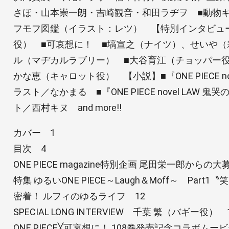
さほ・山本崇一朗・吉崎観音・和田ラヂヲ ■動物
フモフ図鑑（イラスト：レツ） 【特別インタビュ
役） ■可哀想に！ ■塙宣之（ナイツ）、せいや（
ル（マヂカルラブリー） ■大谷育江（チョッパー役
かな恵（キャロット役） 【小説】■『ONE PIECE n
ラスト／なかまる ■『ONE PIECE novel LAW
ト／西村キヌ and more!!
カバー 1
目次 4
ONE PIECE magazine特別企画 尾田栄一郎からの
特集 ゆるいONE PIECE～Laugh＆Moff～ Part1〝
密着！ ルフィのゆるライフ 12
SPECIAL LONG INTERVIEW 千葉 繁（バギー役） 
ONE PIECE╳可哀想に！ 108巻発売記念コラボム