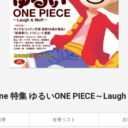
zine 特集 ゆるいONE PIECE～Laug
前巻
全巻リスト
次