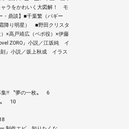
キャラをかわいく大図解！ モ
ー・鼎談】■千葉繁（バギー
霜降り明星） ■野田クリスタ
）×高戸靖広（ベポ役）×伊藤
ovel ZORO』小説／江坂純 イ
 鬼哭の刻』小説／坂上秋成 イラス
大募集!! 〝夢の一枚〟 6
笑〟 10
18
ービー 制作エピ、知りたくな