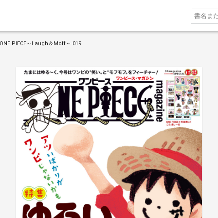
ONE PIECE～Laugh＆Moff～ 019