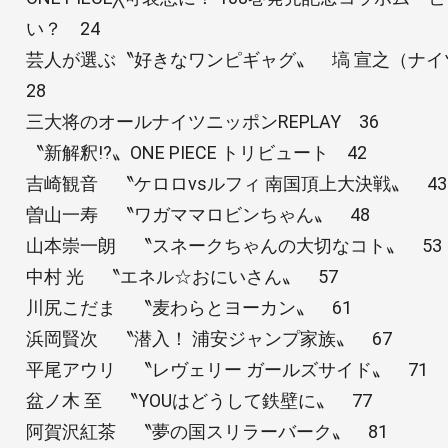
い？ 24
芸人が選ぶ〝好きなワンピギャグ〟 塙 宣之（ナ
28
三大将のオールナイツニッポンREPLAY 36
〝新解釈!?〟ONE PIECE トリビュート 42
吉崎観音 〝ケロロvsルフィ 南国頂上大決戦〟 43
曽山一寿 〝ワガママロビンちゃん〟 48
山本崇一朗 〝スネークちゃんの大切なコト〟 53
中村 光 〝エネル☆おにいさん〟 57
川尻こだま 〝麦わらとヨーカン〟 61
浜岡賢次 〝潜入！ 浦安ジャンプ家族〟 67
平尾アウリ 〝レヴェリー ガールズサイド〟 71
盆ノ木 至 〝YOUはどうして鉄壁に〟 77
阿賀沢紅茶 〝夢の国スリラーバーク〟 81