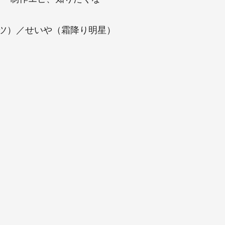
イツ）／せいや（霜降り明星）