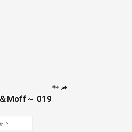
共有
h＆Moff～ 019
巻