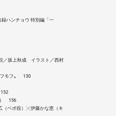
出録ハンチョウ 特別編「一
一話 小説／坂上秋成 イラスト／西村
〝モフモフ〟 130
52
 156
広（ベポ役）╳伊藤かな恵（キ