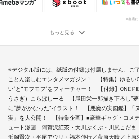
※書店
※デジタル版には、紙版の付録は付属しません。ご了承く
ことん楽しむエンタメマガジン！ 【特集】ゆるいONE
い”と“モフモフ”をフィーチャー！ 【付録】ONE P
うさぎ）こらぼしーる 【尾田栄一郎描き下ろし“夢
に“夢がかなった”イラスト！ 【悪魔の実図鑑】「
実」を大公開！ 【特集企画】■豪華ギャグ・コメディ
ュート漫画 阿賀沢紅茶・大川ぶくぶ・川尻こだま
浜岡賢次・平尾アウリ・福本伸行／萩原天晴／上原