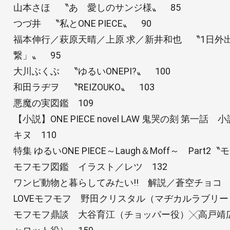
山本さほ 〝あゝ愛しのサンジ様〟 85
つづ井 〝私とONE PIECE〟 90
福本伸行／萩原天晴／上原 求／新井和也 〝1日外
繋」〟 95
大川ぶくぶ 〝ゆるいONEPI?〟 100
和田ラヂヲ 〝REIZOUKO〟 103
悪魔の実図鑑 109
【小説】ONE PIECE novel LAW 鬼哭の刻 第
キヌ 110
特集 ゆるいONE PIECE～Laugh＆Moff～ Part2
モフモフ図鑑 イラスト／レツ 132
ワンピ動物と暮らしてみたい!! 解説／蒼空チョコ 1
LOVEモフモフ 野田クリスタル（マヂカルラブリー）
モフモフ鼎談 大谷育江（チョッパー役）╳高戸靖