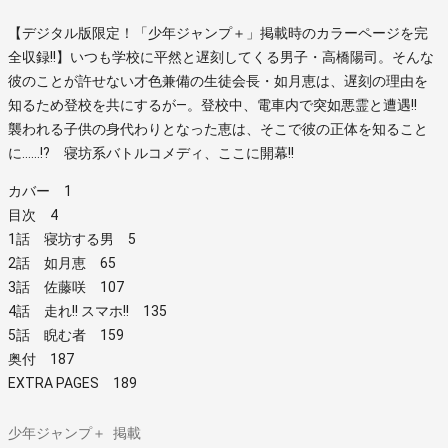
【デジタル版限定！「少年ジャンプ＋」掲載時のカラーページを完
全収録!!】いつも学校に平然と遅刻してくる男子・高橋陽司。そんな
彼のことが許せない才色兼備の生徒会長・如月恵は、遅刻の理由を
知るため登校を共にするが―。登校中、電車内で突如悪霊と遭遇!!
襲われる子供の身代わりとなった恵は、そこで彼の正体を知ること
に……!? 寝坊系バトルコメディ、ここに開幕!!
カバー 1
目次 4
1話 寝坊する男 5
2話 如月恵 65
3話 佐藤咲 107
4話 走れ!! スマホ!! 135
5話 睨む者 159
奥付 187
EXTRA PAGES 189
少年ジャンプ＋
掲載