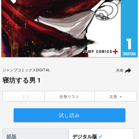
ジャンプコミックスDIGITAL
共有
寝坊する男 1
前巻
全巻リスト
次巻
試し読み
紙版
デジタル版