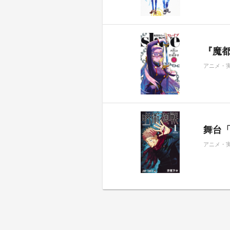
『魔都
アニメ・
舞台
アニメ・