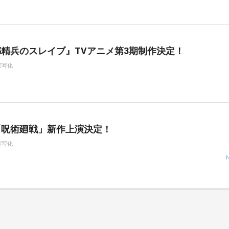
精兵のスレイブ』TVアニメ第3期制作決定！
実写化
「呪術廻戦」新作上演決定！
実写化