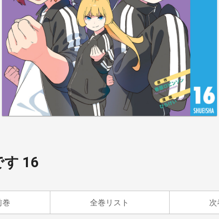
す 16
前巻
全巻リスト
次