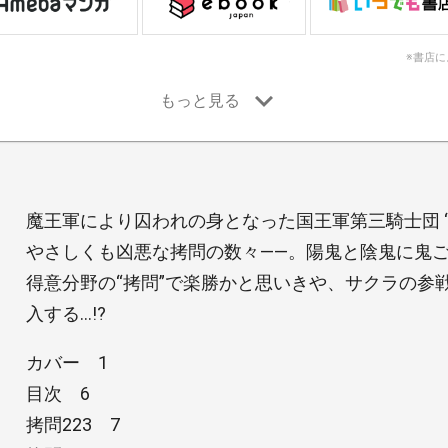
※書店
魔王軍により囚われの身となった国王軍第三騎士団 
やさしくも凶悪な拷問の数々――。陽鬼と陰鬼に鬼
得意分野の“拷問”で楽勝かと思いきや、サクラの参
入する…!?
カバー 1
目次 6
拷問223 7