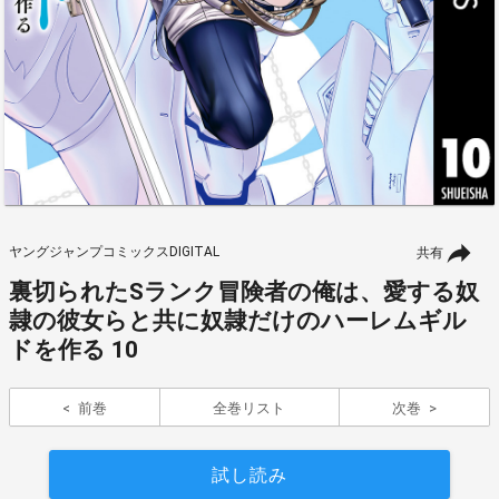
ヤングジャンプコミックスDIGITAL
共有
裏切られたSランク冒険者の俺は、愛する奴
隷の彼女らと共に奴隷だけのハーレムギル
ドを作る 10
前巻
全巻リスト
次巻
試し読み