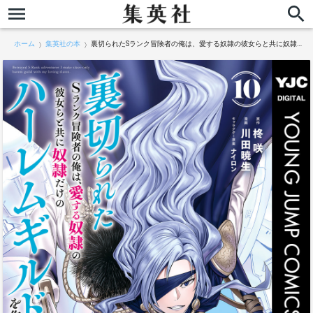
ホーム
集英社の本
裏切られたSランク冒険者の俺は、愛する奴隷の彼女らと共に奴隷だけのハーレムギルドを作る 10