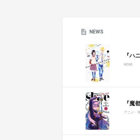
NEWS
『ハ
NEWS
『魔都
アニメ・