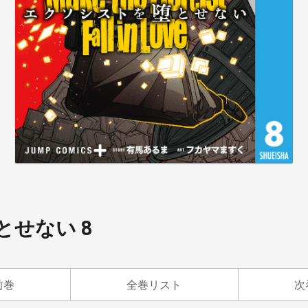
せない 8
前巻
全巻リスト
次