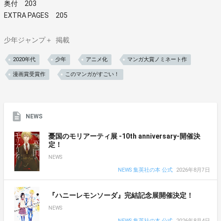
奥付 203
EXTRA PAGES 205
少年ジャンプ＋
掲載
2020年代
少年
アニメ化
マンガ大賞ノミネート作
漫画賞受賞作
このマンガがすごい！
NEWS
憂国のモリアーティ展 -10th anniversary-開催決
定！
NEWS
NEWS 集英社の本 公式
2026年8月7日
『ハニーレモンソーダ』完結記念展開催決定！
NEWS
NEWS 集英社の本 公式
2026年8月4日