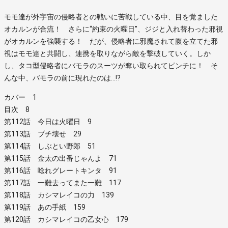
モモ達が外宇宙の侵略者との戦いに苦戦している中、目を覚ました
オカルンが合流！ さらに“約束の火曜日”、ジジと入れ替わった邪視
がオカルンを強襲する！ だが、侵略者に邪魔されて腹を立てた邪
視はモモ達と共闘し、連携を取りながら敵を撃破していく。しか
し、タコ型侵略者にバモラのスーツが奪い取られてピンチに！ そ
んな中、バモラの前に現れたのは…!?
カバー 1
目次 8
第112話 今日は火曜日 9
第113話 ブチ壊せ 29
第114話 しぶとい野郎 51
第115話 金太の出番じゃんよ 71
第116話 唸れグレートキンタ 91
第117話 一難去ってまた一難 117
第118話 カシマレイコの力 139
第119話 あの手紙 159
第120話 カシマレイコの乙女心 179