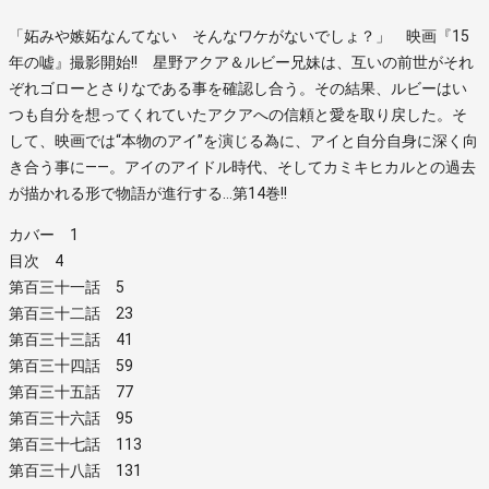
「妬みや嫉妬なんてない そんなワケがないでしょ？」 映画『15
年の嘘』撮影開始!! 星野アクア＆ルビー兄妹は、互いの前世がそれ
ぞれゴローとさりなである事を確認し合う。その結果、ルビーはい
つも自分を想ってくれていたアクアへの信頼と愛を取り戻した。そ
して、映画では“本物のアイ”を演じる為に、アイと自分自身に深く向
き合う事に――。アイのアイドル時代、そしてカミキヒカルとの過去
が描かれる形で物語が進行する…第14巻!!
カバー 1
目次 4
第百三十一話 5
第百三十二話 23
第百三十三話 41
第百三十四話 59
第百三十五話 77
第百三十六話 95
第百三十七話 113
第百三十八話 131